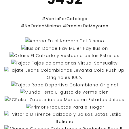
#VentaPorCatalogo
#NoOrdenMinima
#PreciosDeMayoreo