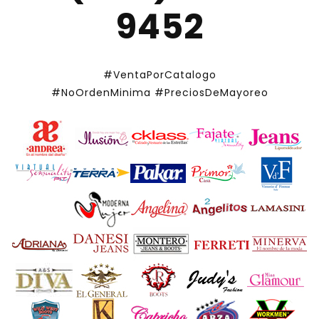
9452
#VentaPorCatalogo
#NoOrdenMinima
#PreciosDeMayoreo