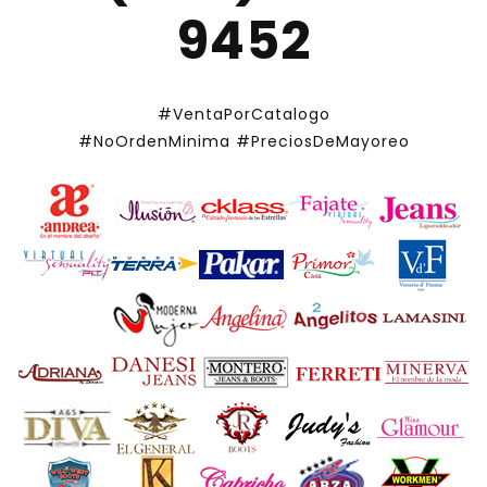
9452
#VentaPorCatalogo
#NoOrdenMinima
#PreciosDeMayoreo