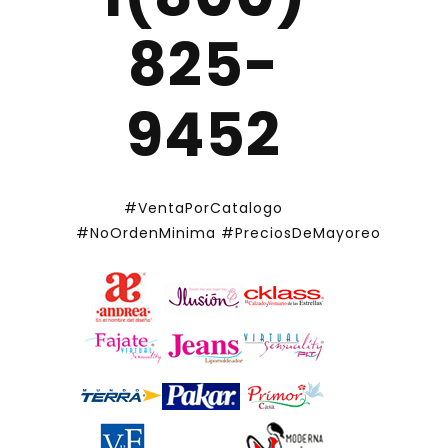
825-
9452
#VentaPorCatalogo
#NoOrdenMinima
#PreciosDeMayoreo