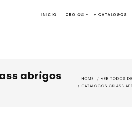
INICIO
ORO 🪙⚖️
+ CATALOGOS
lass abrigos
HOME
VER TODOS D
CATALOGOS CKLASS AB