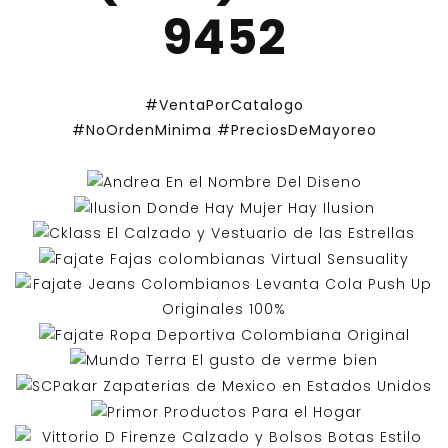
9452
#VentaPorCatalogo
#NoOrdenMinima
#PreciosDeMayoreo