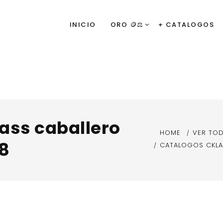
INICIO
ORO 🪙⚖️
+ CATALOGOS
ass caballero
HOME
VER TO
18
CATALOGOS CKLA