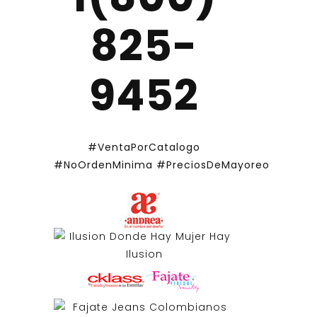
825-
9452
#VentaPorCatalogo
#NoOrdenMinima
#PreciosDeMayoreo