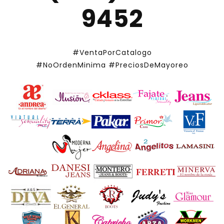
9452
#VentaPorCatalogo
#NoOrdenMinima
#PreciosDeMayoreo