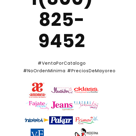
825-
9452
#VentaPorCatalogo
#NoOrdenMinima
#PreciosDeMayoreo