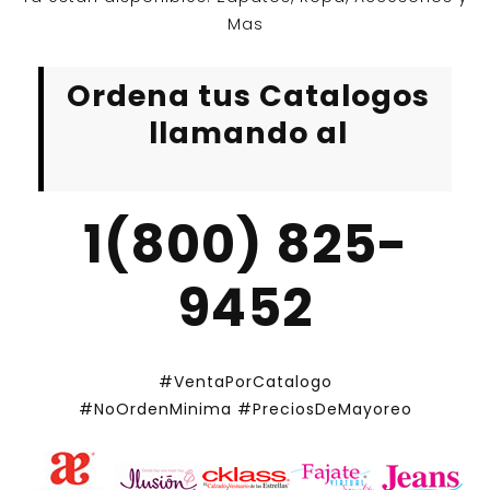
Mas
Ordena tus Catalogos
llamando al
1(800) 825-
9452
#VentaPorCatalogo
#NoOrdenMinima
#PreciosDeMayoreo