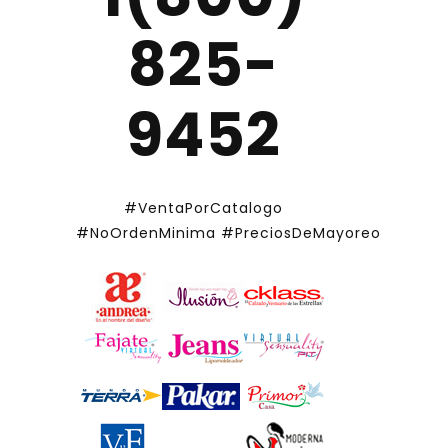
825-
9452
#VentaPorCatalogo
#NoOrdenMinima
#PreciosDeMayoreo