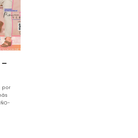
 –
s por
más
OÑO-