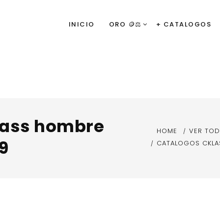
INICIO
ORO 🪙⚖️
+ CATALOGOS
lass hombre
HOME
VER TO
9
CATALOGOS CKLA