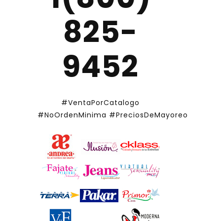
825-
9452
#VentaPorCatalogo
#NoOrdenMinima
#PreciosDeMayoreo