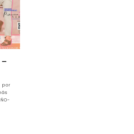
 –
s por
más
OÑO-