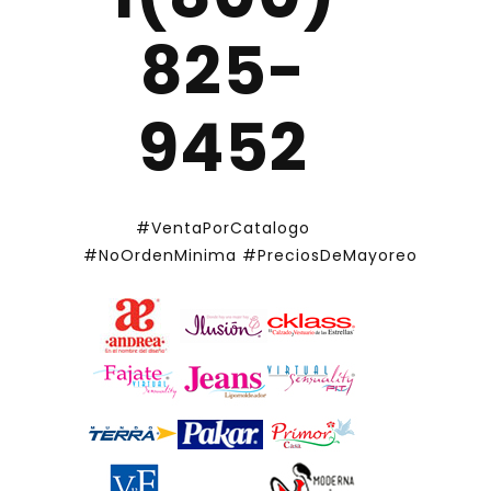
825-
9452
#VentaPorCatalogo
#NoOrdenMinima
#PreciosDeMayoreo