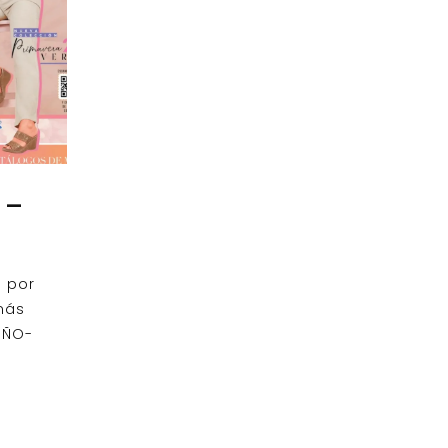
 –
s por
más
OÑO-