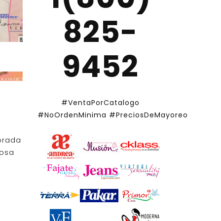
825-
9452
#VentaPorCatalogo
#NoOrdenMinima
#PreciosDeMayoreo
orada
iosa