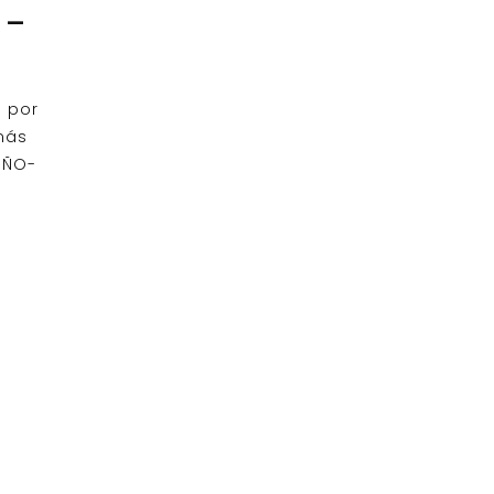
 –
s por
más
OÑO-