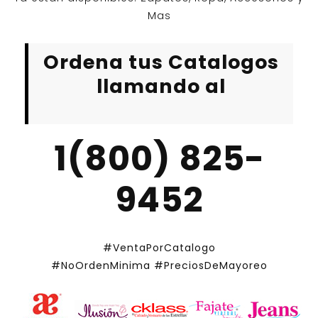
Mas
Ordena tus Catalogos
llamando al
1(800) 825-
9452
#VentaPorCatalogo
#NoOrdenMinima
#PreciosDeMayoreo