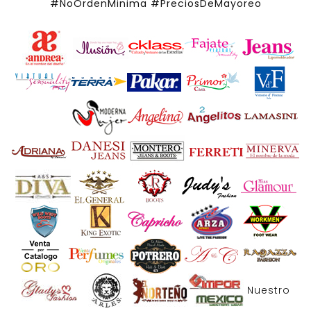
#NoOrdenMinima
#PreciosDeMayoreo
Nuestro