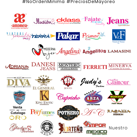
#NoOrdenMinima
#PreciosDeMayoreo
Nuestro