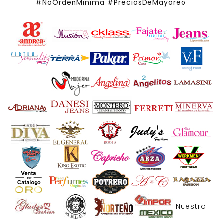
#NoOrdenMinima
#PreciosDeMayoreo
Nuestro