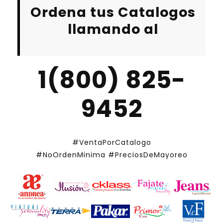
Ordena tus Catalogos
llamando al
1(800) 825-
9452
#VentaPorCatalogo
#NoOrdenMinima
#PreciosDeMayoreo