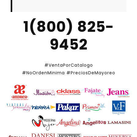
1(800) 825-
9452
#VentaPorCatalogo
#NoOrdenMinima
#PreciosDeMayoreo