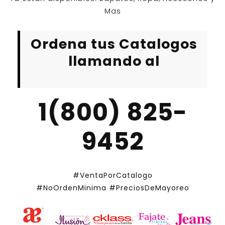
Mas
Ordena tus Catalogos
llamando al
1(800) 825-
9452
#VentaPorCatalogo
#NoOrdenMinima
#PreciosDeMayoreo