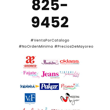
825-
9452
#VentaPorCatalogo
#NoOrdenMinima
#PreciosDeMayoreo