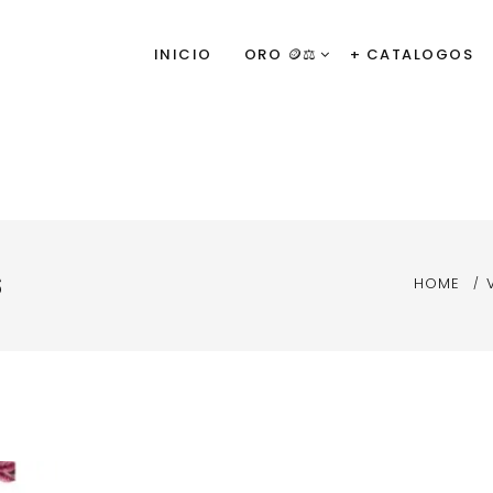
INICIO
ORO 🪙⚖️
+ CATALOGOS
s
HOME