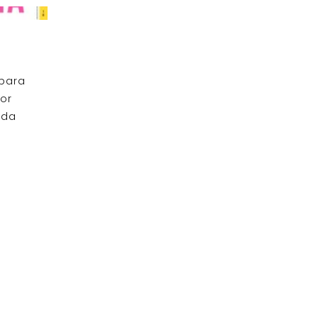
 para
or
ada