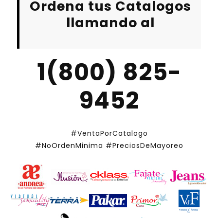
Ordena tus Catalogos
llamando al
1(800) 825-
9452
#VentaPorCatalogo
#NoOrdenMinima
#PreciosDeMayoreo