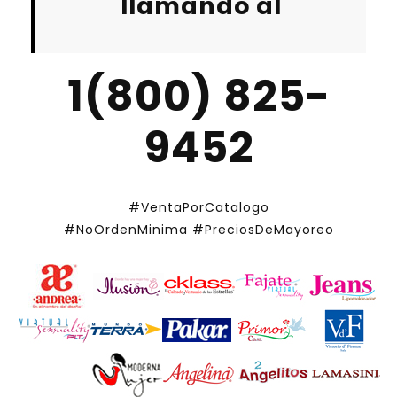
llamando al
1(800) 825-
9452
#VentaPorCatalogo
#NoOrdenMinima
#PreciosDeMayoreo