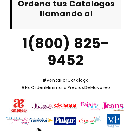
Ordena tus Catalogos
llamando al
1(800) 825-
9452
#VentaPorCatalogo
#NoOrdenMinima
#PreciosDeMayoreo