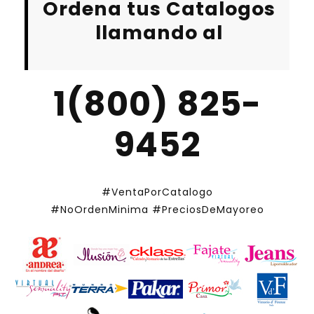
Ordena tus Catalogos
llamando al
1(800) 825-
9452
#VentaPorCatalogo
#NoOrdenMinima
#PreciosDeMayoreo