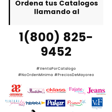
Ordena tus Catalogos
llamando al
1(800) 825-
9452
#VentaPorCatalogo
#NoOrdenMinima
#PreciosDeMayoreo