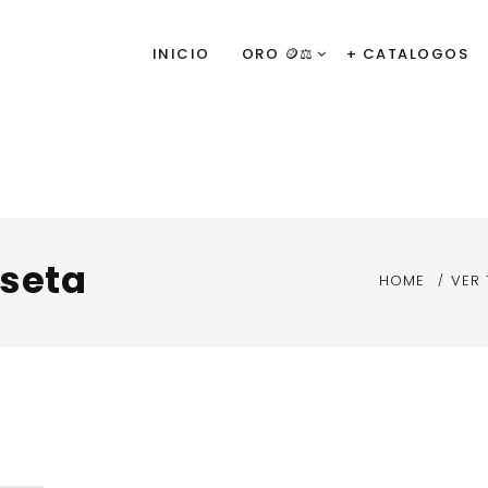
INICIO
ORO 🪙⚖️
+ CATALOGOS
iseta
HOME
VER