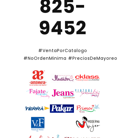
825-
9452
#VentaPorCatalogo
#NoOrdenMinima
#PreciosDeMayoreo