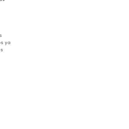
s
os ya
os