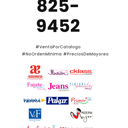
825-
9452
#VentaPorCatalogo
#NoOrdenMinima
#PreciosDeMayoreo