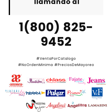
llamando al
1(800) 825-
9452
#VentaPorCatalogo
#NoOrdenMinima
#PreciosDeMayoreo