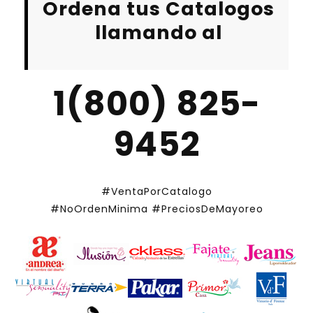
Ordena tus Catalogos
llamando al
1(800) 825-
9452
#VentaPorCatalogo
#NoOrdenMinima
#PreciosDeMayoreo