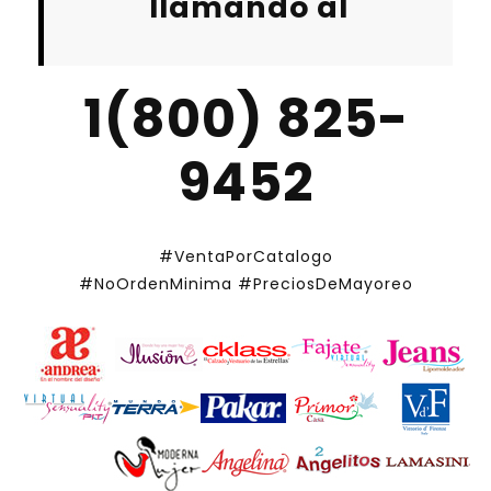
llamando al
1(800) 825-
9452
#VentaPorCatalogo
#NoOrdenMinima
#PreciosDeMayoreo