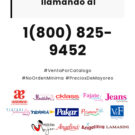
llamando al
1(800) 825-
9452
#VentaPorCatalogo
#NoOrdenMinima
#PreciosDeMayoreo