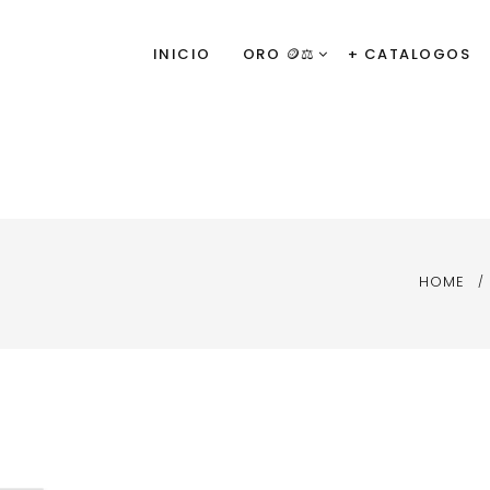
INICIO
ORO 🪙⚖️
+ CATALOGOS
HOME