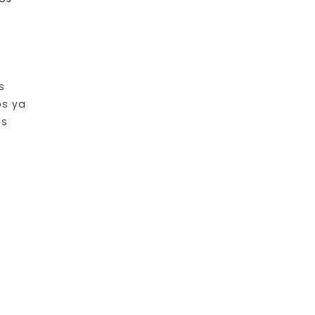
s
os ya
os