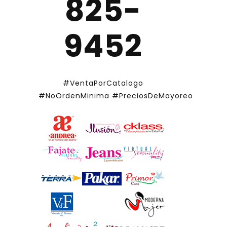
825-
9452
#VentaPorCatalogo
#NoOrdenMinima
#PreciosDeMayoreo