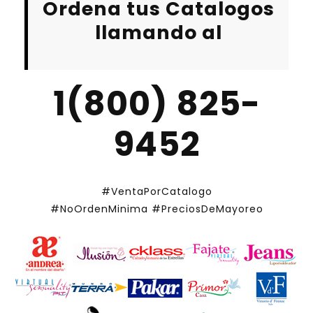
Ordena tus Catalogos
llamando al
1(800) 825-
9452
#VentaPorCatalogo
#NoOrdenMinima
#PreciosDeMayoreo