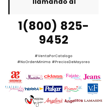
llamando al
1(800) 825-
9452
#VentaPorCatalogo
#NoOrdenMinima
#PreciosDeMayoreo