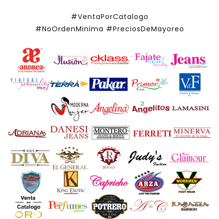
#VentaPorCatalogo
#NoOrdenMinima
#PreciosDeMayoreo