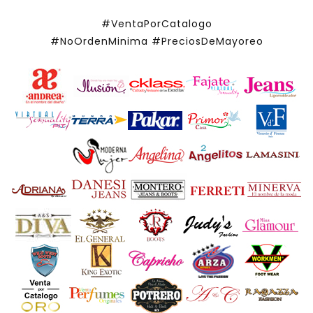
#VentaPorCatalogo
#NoOrdenMinima
#PreciosDeMayoreo