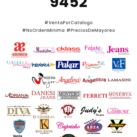
9452
#VentaPorCatalogo
#NoOrdenMinima
#PreciosDeMayoreo