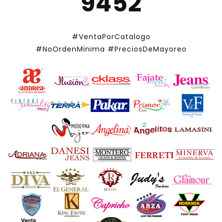
9452
#VentaPorCatalogo
#NoOrdenMinima
#PreciosDeMayoreo