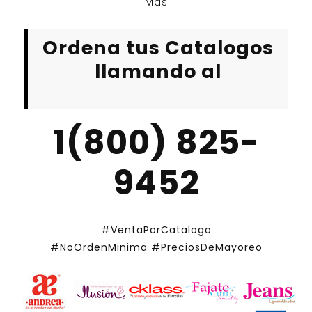
Mas
Ordena tus Catalogos
llamando al
1(800) 825-
9452
#VentaPorCatalogo
#NoOrdenMinima
#PreciosDeMayoreo