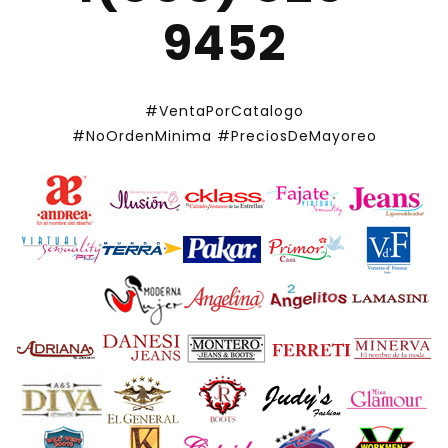
9452
#VentaPorCatalogo
#NoOrdenMinima
#PreciosDeMayoreo