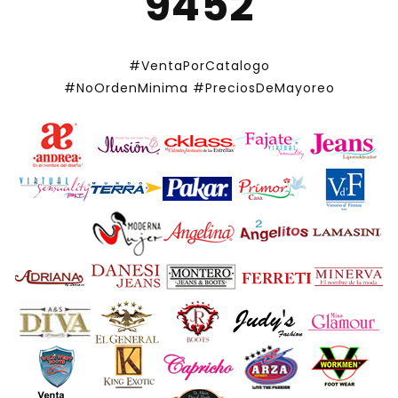
9452
#VentaPorCatalogo
#NoOrdenMinima
#PreciosDeMayoreo