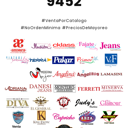
9452
#VentaPorCatalogo
#NoOrdenMinima
#PreciosDeMayoreo