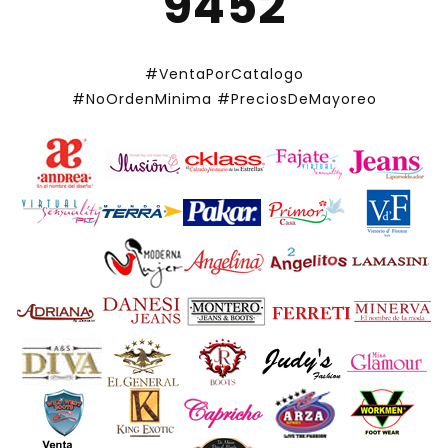
9452
#VentaPorCatalogo
#NoOrdenMinima
#PreciosDeMayoreo