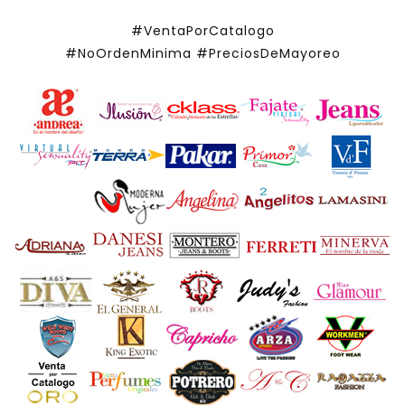
#VentaPorCatalogo
#NoOrdenMinima
#PreciosDeMayoreo