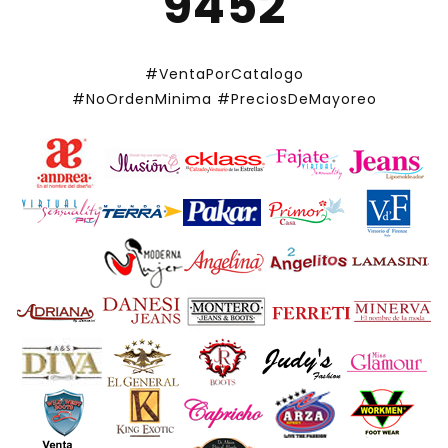
9452
#VentaPorCatalogo
#NoOrdenMinima
#PreciosDeMayoreo