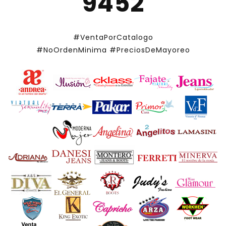
9452
#VentaPorCatalogo
#NoOrdenMinima
#PreciosDeMayoreo