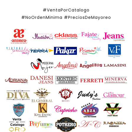
#VentaPorCatalogo
#NoOrdenMinima
#PreciosDeMayoreo