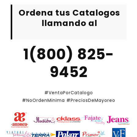
Ordena tus Catalogos
llamando al
1(800) 825-
9452
#VentaPorCatalogo
#NoOrdenMinima
#PreciosDeMayoreo