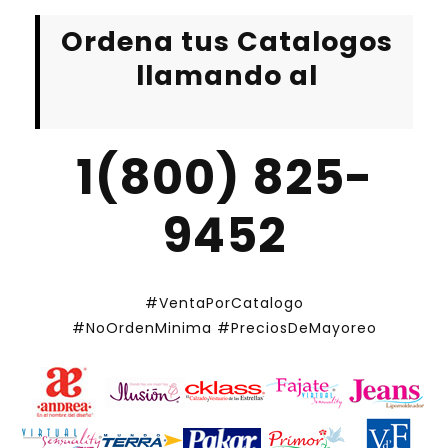
Ordena tus Catalogos
llamando al
1(800) 825-
9452
#VentaPorCatalogo
#NoOrdenMinima
#PreciosDeMayoreo